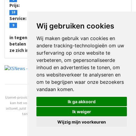
Prijs:
10
Service:
Wij gebruiken cookies
9
in tegenstelling tot wat hier staat kan je niet met Ideal
Wij maken gebruik van cookies en
betalen (2 jan. 2020). alleen met creditcard. zo snijden
andere tracking-technologieën om uw
ze zich in hun eigen vlees.
surfervaring op onze website te
verbeteren, om gepersonaliseerde
inhoud en advertenties te tonen, om
ons websiteverkeer te analyseren en
Advertentie
om te begrijpen waar onze bezoekers
vandaan komen.
Usenet-providers.nl is met de grootst mogelijke zorgvuldigheid opgezet, toch
Ik ga akkoord
kan het voorkomen dat niet alle informatie die u zoekt op dat moment
actueel, juist en/of volledig is. Aan de informatie op deze website, inclusief de
Ik weiger
tarief-informatie, kunnen geen rechten worden ontleend.
© 2013-2026
Update cookies preferences
Wijzig mijn voorkeuren
</Usenet-Providers.NL>